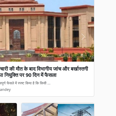
Next
्मचारी की मौत के बाद विभागीय जांच और बर्खास्तगी
ा पहला 'अन्नपूर्ति ग्रेन एटीएम', अब अंगूठा लगाते
ा नियुक्ति पर 90 दिन में फैसला
पूर्ण फैसले में स्पष्ट किया है कि किसी ...
 आधुनिक और पारदर्शी बनाने की दिशा में बिलास...
Pandey
Pandey