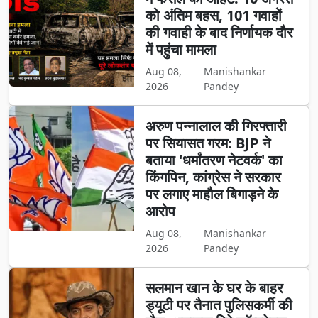
को अंतिम बहस, 101 गवाहों
की गवाही के बाद निर्णायक दौर
में पहुंचा मामला
Aug 08,
Manishankar
2026
Pandey
अरुण पन्नालाल की गिरफ्तारी
पर सियासत गरम: BJP ने
बताया 'धर्मांतरण नेटवर्क' का
किंगपिन, कांग्रेस ने सरकार
पर लगाए माहौल बिगाड़ने के
आरोप
Aug 08,
Manishankar
2026
Pandey
सलमान खान के घर के बाहर
ड्यूटी पर तैनात पुलिसकर्मी की