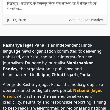
बिलासपुर। छत्तीसगढ़ के बिलासपुर स्थित बाल संप्रेक्षण गृह में रविवार को एक
सनसनीख...
Jul 13, 2026
Manishankar Pandey
Rashtriya Jagat Pahal
is an independent Hindi-
language news organization committed to delivering
unbiased, accurate, and public-interest–focused
journalism. Founded by journalist
Manishankar
Pandey
, the organization is published and
headquartered in
Raipur, Chhattisgarh, India
.
Alongside Rashtriya Jagat Pahal, the media group also
operates another digital news portal,
National Jagat
Vision
, which shares the same editorial values of
credibility, neutrality, and responsible reporting, aiming
to keep readers well-informed on regional and national