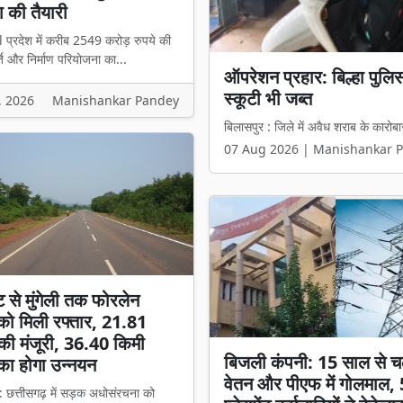
 की तैयारी
l प्रदेश में करीब 2549 करोड़ रुपये की
ि और निर्माण परियोजना का...
₹2549 करोड़ के टेंडर में 
हिस्सेदारी वाली कंपनी को मिल
, 2026
Manishankar Pandey
बिलासपुर l प्रदेश में करीब 2549 करोड़ 
07 Aug 2026 | Manishankar 
ट से मुंगेली तक फोरलेन
ो मिली रफ्तार, 21.81
की मंजूरी, 36.40 किमी
बिजली कंपनी: 15 साल से च
का होगा उन्नयन
वेतन और पीएफ में गोलमाल,
: छत्तीसगढ़ में सड़क अधोसंरचना को