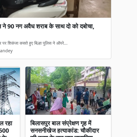
गड़बड़ी का आरोप: जेवी पर रोक, फिर भी 65%
ा काम, हाईकोर्ट में पुनर्विचार याचिका की तैयारी
रुपये की जल आपूर्ति और निर्माण परियोजना का...
Pandey
ल रहा
बिलासपुर बाल संप्रेक्षण गृह में
 500
सनसनीखेज हत्याकांड: चौकीदार