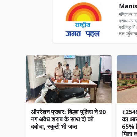
Manis
मणिशंकर पा
प्रबंध संपा
प्रतिबद्ध ह
तक पहुँचाना
ऑपरेशन प्रहार: बिल्हा पुलिस ने 90
₹2549 
नग अवैध शराब के साथ दो को
का आरो
दबोचा, स्कूटी भी जब्त
65% हि
मिला का