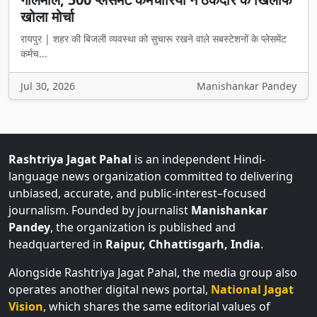
रायपुर | शहर की बिजली व्यवस्था को सुचारू रखने वाले सबस्टेशनों के प्लेसमेंट
कर्मच...
Jul 30, 2026
Manishankar Pandey
Rashtriya Jagat Pahal
is an independent Hindi-
language news organization committed to delivering
unbiased, accurate, and public-interest–focused
journalism. Founded by journalist
Manishankar
Pandey
, the organization is published and
headquartered in
Raipur, Chhattisgarh, India
.
Alongside Rashtriya Jagat Pahal, the media group also
operates another digital news portal,
National Jagat
Vision
, which shares the same editorial values of
credibility, neutrality, and responsible reporting, aiming