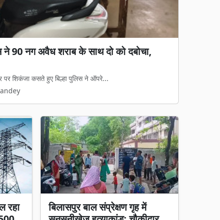
गड़बड़ी का आरोप: जेवी पर रोक, फिर भी 65%
ा काम, हाईकोर्ट में पुनर्विचार याचिका की तैयारी
रुपये की जल आपूर्ति और निर्माण परियोजना का...
Pandey
ल रहा
बिलासपुर बाल संप्रेक्षण गृह में
 500
सनसनीखेज हत्याकांड: चौकीदार