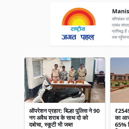
Manis
मणिशंकर पा
प्रबंध संपा
प्रतिबद्ध ह
तक पहुँचाना
ऑपरेशन प्रहार: बिल्हा पुलिस ने 90
₹2549 
नग अवैध शराब के साथ दो को
का आरो
दबोचा, स्कूटी भी जब्त
65% हि