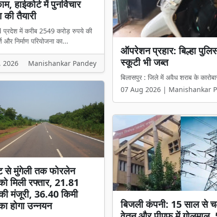
म, हाईकोर्ट में पुनर्विचार
 की तैयारी
l प्रदेश में करीब 2549 करोड़ रुपये की
ि और निर्माण परियोजना का...
₹2549 करोड़ के टेंडर में 
हिस्सेदारी वाली कंपनी को मिल
, 2026
Manishankar Pandey
बिलासपुर l प्रदेश में करीब 2549 करोड़ 
07 Aug 2026 | Manishankar 
ट से मुंगेली तक फोरलेन
ो मिली रफ्तार, 21.81
की मंजूरी, 36.40 किमी
बिजली कंपनी: 15 साल से च
का होगा उन्नयन
वेतन और पीएफ में गोलमाल,