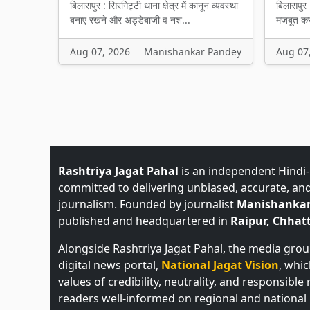
बिलासपुर : सिरगिट्टी थाना क्षेत्र में कानून व्यवस्था
बिलासपुर 
बनाए रखने और अड्डेबाजी व नश...
मजबूत करन
Aug 07, 2026
Manishankar Pandey
Aug 07
Rashtriya Jagat Pahal
is an independent Hindi
committed to delivering unbiased, accurate, an
journalism. Founded by journalist
Manishankar
published and headquartered in
Raipur, Chhatt
Alongside Rashtriya Jagat Pahal, the media gro
digital news portal,
National Jagat Vision
, whi
values of credibility, neutrality, and responsible
readers well-informed on regional and national 