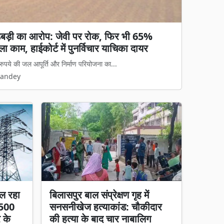
गड़बड़ी का आरोप: जेवी पर रोक, फिर भी 65%
मिस्ट्री: मानव अंग मिलने के मामले में 27 CCTV
ा काम, हाईकोर्ट में पुनर्विचार याचिका दायर
कैमरे में कैद
रुपये की जल आपूर्ति और निर्माण परियोजना का...
रिस सूटकेस से मानव अंग मिलने के सनसनीखेज माम...
Pandey
Pandey
ल रहा
बिलासपुर बाल संप्रेक्षण गृह में
 500
सनसनीखेज हत्याकांड: चौकीदार
र के
की हत्या के बाद चार नाबालिग