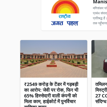
Manis
मणिशंकर पा
प्रबंध संपा
प्रतिबद्ध ह
तक पहुँचाना
₹2549 करोड़ के टेंडर में गड़बड़ी
तमिलना
का आरोप: जेवी पर रोक, फिर भी
मिस्ट्र
65% हिस्सेदारी वाली कंपनी को
27 CC
मिला काम, हाईकोर्ट में पुनर्विचार
संदिग्ध