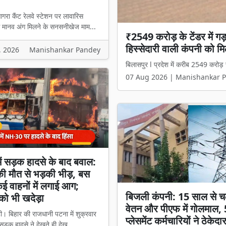
रा कैंट रेलवे स्टेशन पर लावारिस
े मानव अंग मिलने के सनसनीखेज माम...
₹2549 करोड़ के टेंडर में 
तमिलनाडु एक्सप्रेस सूटकेस 
हिस्सेदारी वाली कंपनी को मिल
खंगाले, लाल बैग वाला संदिग्ध 
, 2026
Manishankar Pandey
बिलासपुर l प्रदेश में करीब 2549 करोड़ 
आगरा। आगरा कैंट रेलवे स्टेशन पर लावा
07 Aug 2026 | Manishankar 
07 Aug 2026 | Manishankar 
ें सड़क हादसे के बाद बवाल:
ी मौत से भड़की भीड़, बस
ई वाहनों में लगाई आग;
बिजली कंपनी: 15 साल से च
को भी खदेड़ा
वेतन और पीएफ में गोलमाल,
। बिहार की राजधानी पटना में शुक्रवार
प्लेसमेंट कर्मचारियों ने ठेकेदा
ड़क हादसे ने देखते ही देख...